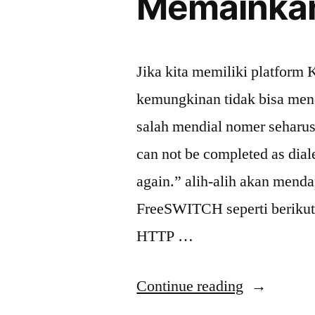
Memainkan
Jika kita memiliki platform 
kemungkinan tidak bisa mend
salah mendial nomer seharus
can not be completed as dial
again.” alih-alih akan mend
FreeSWITCH seperti beriku
HTTP …
“[Tips]
Continue reading
Kazoo