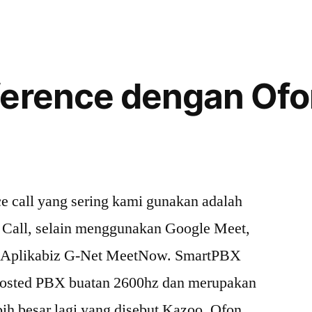
”
Faks
di
OFONPBX
ference dengan Ofo
ce call yang sering kami gunakan adalah
Call, selain menggunakan Google Meet,
u Aplikabiz G-Net MeetNow. SmartPBX
 hosted PBX buatan 2600hz dan merupakan
bih besar lagi yang disebut Kazoo. Ofon