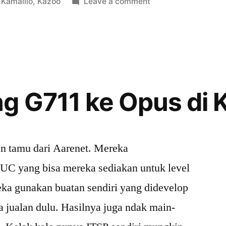
Posted
on
Kamailio
,
Kazoo
Leave a comment
in
Replikasi
usrloc
c”
Kamailio
Dengan
dmq_usrloc
g G711 ke Opus di 
an tamu dari Aarenet. Mereka
UC yang bisa mereka sediakan untuk level
eka gunakan buatan sendiri yang didevelop
a jualan dulu. Hasilnya juga ndak main-