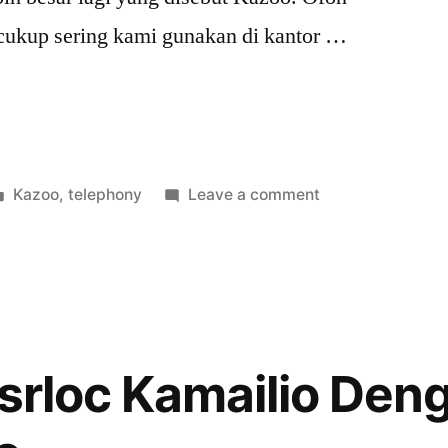
ukup sering kami gunakan di kantor …
Posted
on
Kazoo
,
telephony
Leave a comment
in
Voice
Conference
”
dengan
Ofon
SmartPBX
usrloc Kamailio Den