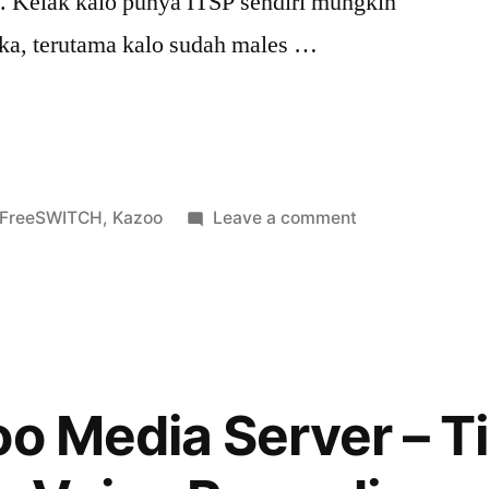
. Kelak kalo punya ITSP sendiri mungkin
eka, terutama kalo sudah males …
ng
Posted
on
FreeSWITCH
,
Kazoo
Leave a comment
in
Transcoding
G711
ke
Opus
di
Kazoo
oo Media Server – T