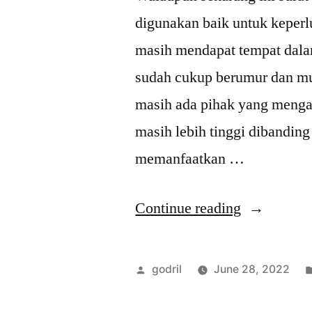
digunakan baik untuk keperl
masih mendapat tempat dala
sudah cukup berumur dan mul
masih ada pihak yang meng
masih lebih tinggi dibandin
memanfaatkan …
“Tips
Continue reading
Mengguna
Faks
Posted
godril
June 28, 2022
di
by