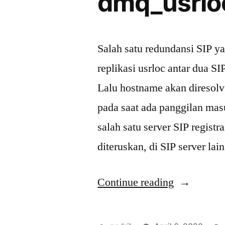
dmq_usrlo
Salah satu redundansi SIP y
replikasi usrloc antar dua SI
Lalu hostname akan diresolve
pada saat ada panggilan mas
salah satu server SIP regist
diteruskan, di SIP server la
“Replikasi
Continue reading
usrloc
Kamailio