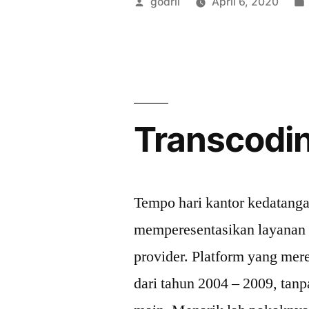
Posted
godril
April 6, 2020
Dengan
by
dmq_usrlo
Transcodin
Tempo hari kantor kedatang
memperesentasikan layanan 
provider. Platform yang mer
dari tahun 2004 – 2009, tanp