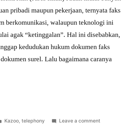
uan pribadi maupun pekerjaan, ternyata faks
m berkomunikasi, walaupun teknologi ini
ai agak “ketinggalan”. Hal ini disebabkan,
anggap kedudukan hukum dokumen faks
g dokumen surel. Lalu bagaimana caranya
kan
Posted
on
Kazoo
,
telephony
Leave a comment
in
Tips
Menggunakan