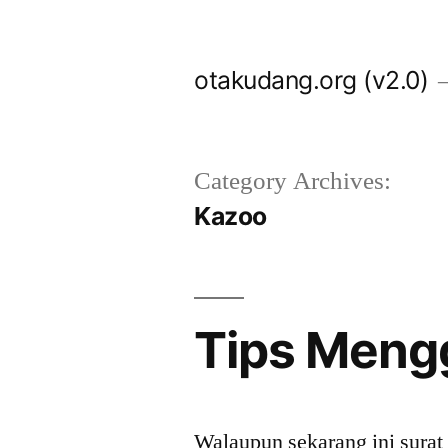
Skip
to
otakudang.org (v2.0)
content
Category Archives:
Kazoo
Tips Meng
Walaupun sekarang ini surat 