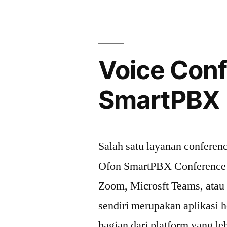
OFONPBX
Voice Con
SmartPBX
Salah satu layanan conferen
Ofon SmartPBX Conference 
Zoom, Microsft Teams, ata
sendiri merupakan aplikasi
bagian dari platform yang le