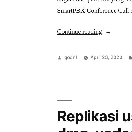
SmartPBX Conference Call c
“Voice
Continue reading
Conference
dengan
Posted
godril
April 23, 2020
Ofon
by
SmartPBX
Replikasi 