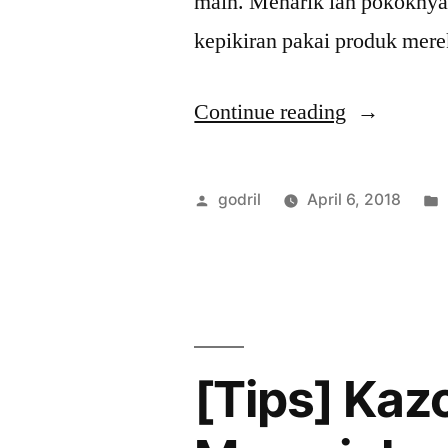
main. Menarik lah pokoknya
kepikiran pakai produk mer
“Transcodi
Continue reading
G711
ke
Posted
godril
April 6, 2018
Opus
by
di
Kazoo”
[Tips] Kaz