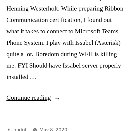
Henning Westerholt. While preparing Ribbon
Communication certification, I found out
what it takes to connect to Microsoft Teams
Phone System. I play with Issabel (Asterisk)
quite a lot. Boredom during WFH is killing
me. FYI Should have Issabel server properly
installed …
“Microsoft
Continue reading
Teams
Direct
Posted
godril
May 8, 2020