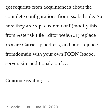
got requests from acquintances about the
complete configurations from Issabel side. So
here they are: sip_custom.conf (modify this
from Asterisk File Editor webGUI) replace
xxx are Carrier ip address, and port. replace
fromdomain with your own FQDN Issabel
server. sip_additional.conf …
“Complete
Continue reading
Issabel
Configs
Posted
godril
June 10, 2020