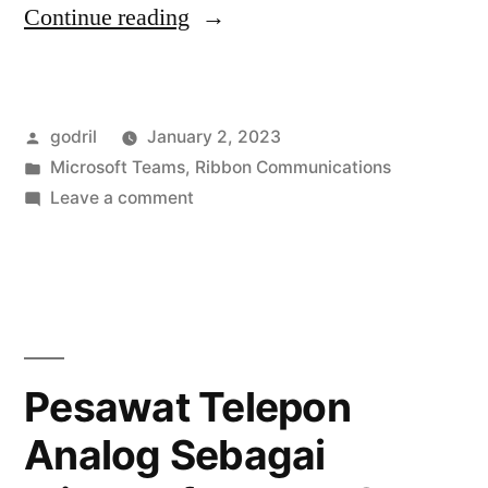
“Microsoft
Continue reading
Teams
Direct
Posted
godril
January 2, 2023
Routing
by
Posted
Microsoft Teams
,
Ribbon Communications
dengan
in
on
Leave a comment
Media
Microsoft
Teams
Bypass”
Direct
Routing
dengan
Media
Pesawat Telepon
Bypass
Analog Sebagai