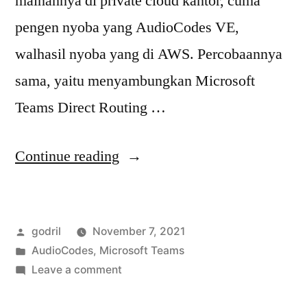
mainannya di private cloud kantor, cuma
pengen nyoba yang AudioCodes VE,
walhasil nyoba yang di AWS. Percobaannya
sama, yaitu menyambungkan Microsoft
Teams Direct Routing …
“AudioCodes
Continue reading
VE
AWS
Posted
godril
November 7, 2021
untuk
by
Posted
AudioCodes
,
Microsoft Teams
MSTeams
in
on
Leave a comment
Direct
AudioCodes