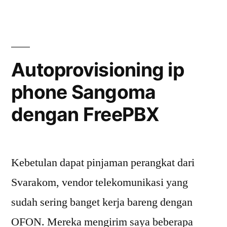
VE
Routing
AWS
Multi
untuk
MSTeams
Tenant.”
Direct
Autoprovisioning ip
Routing
phone Sangoma
Multi
Tenant.
dengan FreePBX
Kebetulan dapat pinjaman perangkat dari
Svarakom, vendor telekomunikasi yang
sudah sering banget kerja bareng dengan
OFON. Mereka mengirim saya beberapa