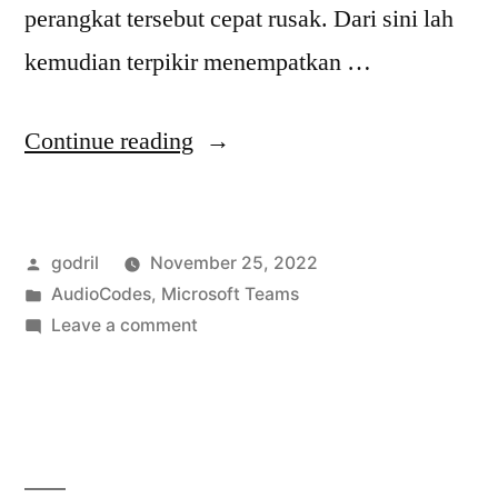
perangkat tersebut cepat rusak. Dari sini lah
kemudian terpikir menempatkan …
“Pesawat
Continue reading
Telepon
Analog
Posted
godril
November 25, 2022
Sebagai
by
Posted
AudioCodes
,
Microsoft Teams
Microsoft
in
on
Leave a comment
Teams
Pesawat
Telepon
SIP
Analog
Phone”
Sebagai
Microsoft