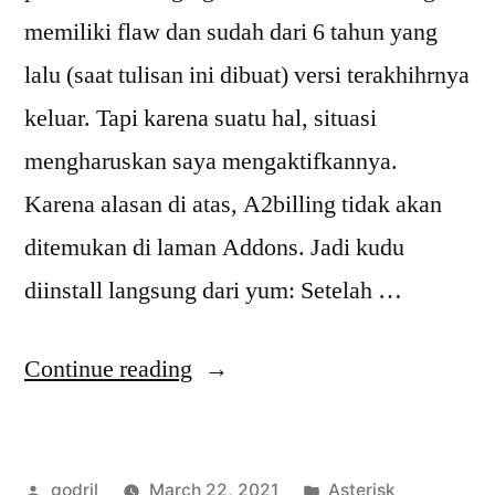
memiliki flaw dan sudah dari 6 tahun yang
lalu (saat tulisan ini dibuat) versi terakhihrnya
keluar. Tapi karena suatu hal, situasi
mengharuskan saya mengaktifkannya.
Karena alasan di atas, A2billing tidak akan
ditemukan di laman Addons. Jadi kudu
diinstall langsung dari yum: Setelah …
“Mengaktifkan
Continue reading
A2billing
di
Posted
Posted
godril
March 22, 2021
Asterisk