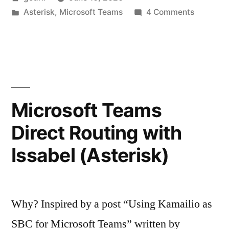
for
by
Posted
on
Asterisk
,
Microsoft Teams
4 Comments
MSTeams
in
Complet
Direct
Issabel
Configs
Routing”
for
MSTeam
Direct
Microsoft Teams
Routing
Direct Routing with
Issabel (Asterisk)
Why? Inspired by a post “Using Kamailio as
SBC for Microsoft Teams” written by