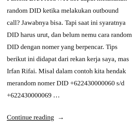
random DID ketika melakukan outbound
call? Jawabnya bisa. Tapi saat ini syaratnya
DID harus urut, dan belum nemu cara random
DID dengan nomer yang berpencar. Tips
berikut ini didapat dari rekan kerja saya, mas
Irfan Rifai. Misal dalam contoh kita hendak
merandom nomer DID +622430000060 s/d
+622430000069 …
“[tips]
Continue reading
Random