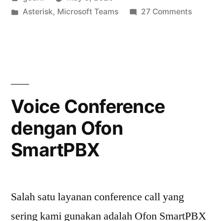
Routing
by
Posted
on
Asterisk
,
Microsoft Teams
27 Comments
with
in
Microso
Issabel
Teams
Direct
(Asterisk)”
Routing
with
Issabel
Voice Conference
(Asteris
dengan Ofon
SmartPBX
Salah satu layanan conference call yang
sering kami gunakan adalah Ofon SmartPBX