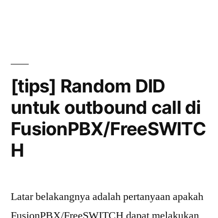
dengan
Autoprovisioning
FreePBX”
ip
phone
Sangoma
dengan
FreePBX
[tips] Random DID
untuk outbound call di
FusionPBX/FreeSWITC
H
Latar belakangnya adalah pertanyaan apakah
FusionPBX/FreeSWITCH dapat melakukan