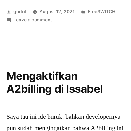
DID
Posted
Posted
godril
August 12, 2021
FreeSWITCH
untuk
by
on
in
Leave a comment
outbound
[tips]
call
Random
DID
di
untuk
FusionPBX/FreeSWITCH”
outbound
call
Mengaktifkan
di
A2billing di Issabel
FusionPBX/FreeSWITCH
Saya tau ini ide buruk, bahkan developernya
pun sudah mengingatkan bahwa A2billing ini