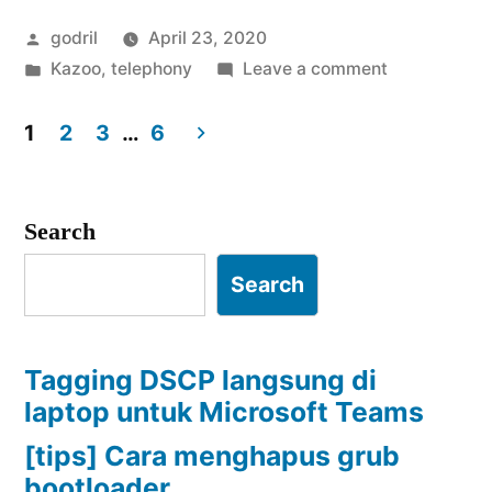
dengan
Posted
godril
April 23, 2020
Ofon
by
Posted
on
Kazoo
,
telephony
Leave a comment
SmartPBX”
in
Voice
Conference
1
2
3
…
6
dengan
Posts
Ofon
pagination
SmartPBX
Search
Search
Tagging DSCP langsung di
laptop untuk Microsoft Teams
[tips] Cara menghapus grub
bootloader