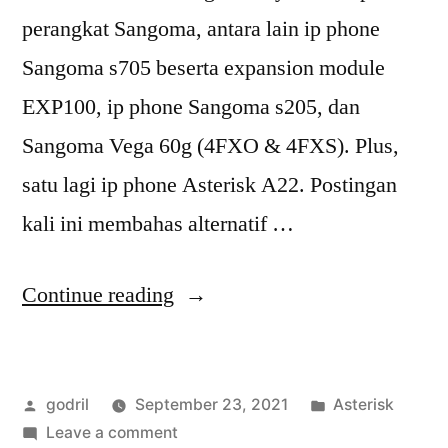
perangkat Sangoma, antara lain ip phone
Sangoma s705 beserta expansion module
EXP100, ip phone Sangoma s205, dan
Sangoma Vega 60g (4FXO & 4FXS). Plus,
satu lagi ip phone Asterisk A22. Postingan
kali ini membahas alternatif …
“Autoprovisioning
Continue reading
ip
phone
Posted
Posted
godril
September 23, 2021
Asterisk
Sangoma
by
on
in
Leave a comment