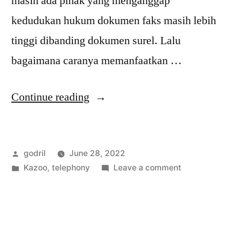
masih ada pihak yang menganggap
kedudukan hukum dokumen faks masih lebih
tinggi dibanding dokumen surel. Lalu
bagaimana caranya memanfaatkan …
“Tips
Continue reading
Menggunakan
Faks
Posted
godril
June 28, 2022
di
by
Posted
on
Kazoo
,
telephony
Leave a comment
OFONPBX”
in
Tips
Menggunaka
Faks
di