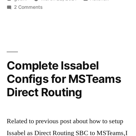
Issabel”
by
on
in
2 Comments
Mengaktifkan
A2billing
di
Issabel
Complete Issabel
Configs for MSTeams
Direct Routing
Related to previous post about how to setup
Issabel as Direct Routing SBC to MSTeams,I