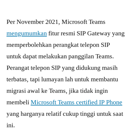
Mencoba
Microsoft
Per November 2021, Microsoft Teams
Teams
SIP
mengumumkan
fitur resmi SIP Gateway yang
Gateway
memperbolehkan perangkat telepon SIP
dengan
IP
untuk dapat melakukan panggilan Teams.
Phone
Perangat telepon SIP yang didukung masih
Yealink
terbatas, tapi lumayan lah untuk membantu
T21P
E2
migrasi awal ke Teams, jika tidak ingin
membeli
Microsoft Teams certified IP Phone
yang harganya relatif cukup tinggi untuk saat
ini.