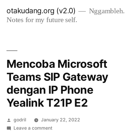
Skip
otakudang.org (v2.0)
Nggambleh.
to
Notes for my future self.
content
Mencoba Microsoft
Teams SIP Gateway
dengan IP Phone
Yealink T21P E2
Posted
godril
January 22, 2022
by
on
Leave a comment