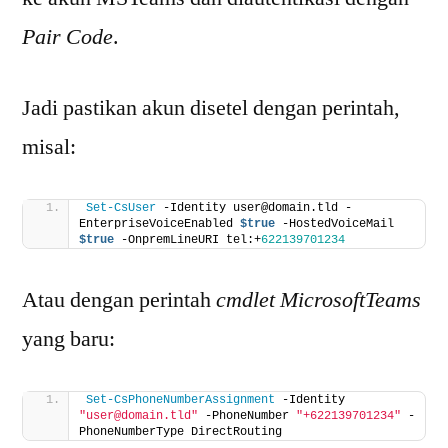
Pair Code
.
Jadi pastikan akun disetel dengan perintah,
misal:
Set-CsUser
 -Identity user@domain.tld -
EnterpriseVoiceEnabled 
$true
 -HostedVoiceMail 
$true
 -OnpremLineURI tel:+
622139701234
Atau dengan perintah
cmdlet MicrosoftTeams
yang baru:
Set-CsPhoneNumberAssignment
 -Identity 
"user@domain.tld"
 -PhoneNumber 
"+622139701234"
 -
PhoneNumberType DirectRouting