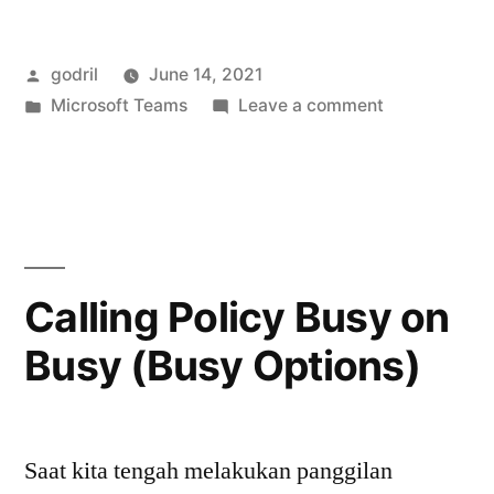
Chat
Posted
godril
June 14, 2021
Bubbles”
by
Posted
on
Microsoft Teams
Leave a comment
in
Microsoft
Teams
Chat
Bubbles
Calling Policy Busy on
Busy (Busy Options)
Saat kita tengah melakukan panggilan