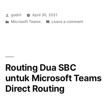
Busy
Posted
godril
April 30, 2021
on
by
Posted
on
Microsoft Teams
Leave a comment
Busy
in
Calling
(Busy
Policy
Busy
Options)”
on
Busy
(Busy
Routing Dua SBC
Options)
untuk Microsoft Teams
Direct Routing