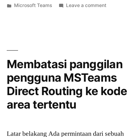
by
Posted
on
Microsoft Teams
Leave a comment
Routing
in
Pengumuma
SBA
Dukungan
MSTeams
untuk
Direct
IP
Routing
SBA
Phone”
Membatasi panggilan
untuk
pengguna MSTeams
IP
Phone
Direct Routing ke kode
area tertentu
Latar belakang Ada permintaan dari sebuah