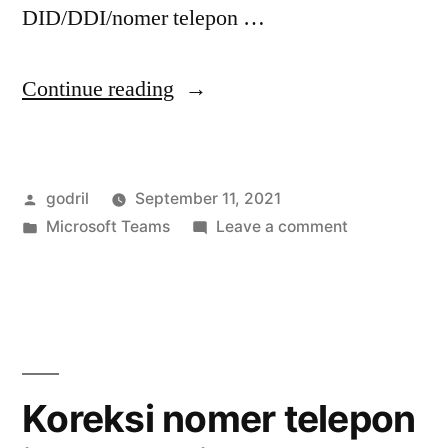
DID/DDI/nomer telepon …
“Berbagi
Continue reading
CallerID
untuk
Posted
godril
September 11, 2021
pengguna
by
Posted
on
Microsoft Teams
Leave a comment
MSTeams
in
Berbagi
Phone
CallerID
untuk
System”
pengguna
MSTeams
Phone
Koreksi nomer telepon
System