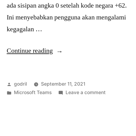
ada sisipan angka 0 setelah kode negara +62.
Ini menyebabkan pengguna akan mengalami
kegagalan …
“Koreksi
Continue reading
nomer
telepon
Posted
godril
September 11, 2021
inbound
by
Posted
on
Microsoft Teams
Leave a comment
di
in
Koreksi
MSTeams
nomer
telepon
Phone
inbound
System”
di