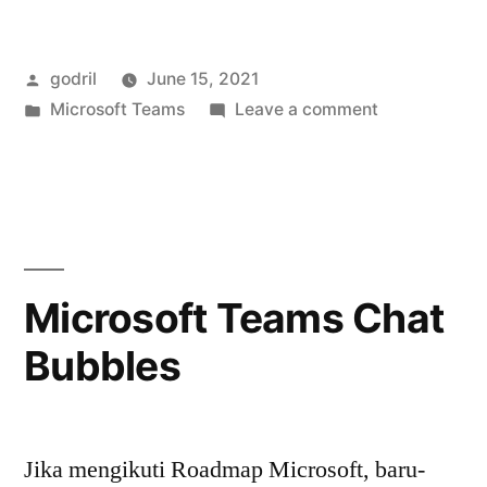
panggilan
pengguna
Posted
godril
June 15, 2021
MSTeams
by
Posted
on
Microsoft Teams
Leave a comment
Direct
in
Membatasi
Routing
panggilan
pengguna
ke
MSTeams
kode
Direct
Routing
area
Microsoft Teams Chat
ke
tertentu”
Bubbles
kode
area
tertentu
Jika mengikuti Roadmap Microsoft, baru-