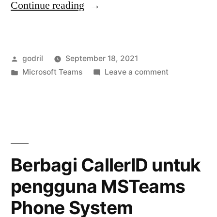
“Panggilan
Continue reading
Nomor
Ekstensi
Posted
godril
September 18, 2021
di
by
Posted
on
Microsoft Teams
Leave a comment
MSTeams”
in
Panggilan
Nomor
Ekstensi
di
MSTeams
Berbagi CallerID untuk
pengguna MSTeams
Phone System