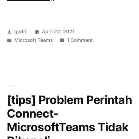
Dua
SBC
Posted
godril
April 22, 2021
untuk
by
Posted
on
Microsoft Teams
1 Comment
Microsoft
in
Routing
Teams
Dua
SBC
Direct
untuk
Routing”
Microsoft
Teams
[tips] Problem Perintah
Direct
Connect-
Routing
MicrosoftTeams Tidak