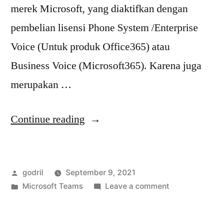
merek Microsoft, yang diaktifkan dengan
pembelian lisensi Phone System /Enterprise
Voice (Untuk produk Office365) atau
Business Voice (Microsoft365). Karena juga
merupakan …
“Setup
Continue reading
Auto
Attendant
Posted
godril
September 9, 2021
di
by
Posted
on
Microsoft Teams
Leave a comment
Microsoft
in
Setup
Teams
Auto