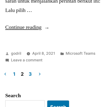
saran untuk menjalankan perintah berikut ini:
Lalu pilih …
“[tips]
Continue reading
Problem
Perintah
Posted
Posted
godril
April 8, 2021
Microsoft Teams
Connect-
by
on
in
Leave a comment
MicrosoftTeams
[tips]
Tidak
Problem
1
2
3
Perintah
Posts
Dikenali”
Connect-
pagination
MicrosoftTeams
Search
Tidak
Search
Dikenali