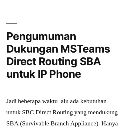
Attendant
Phone
di
System”
Microsoft
Teams
Pengumuman
Phone
Dukungan MSTeams
System
Direct Routing SBA
untuk IP Phone
Jadi beberapa waktu lalu ada kebutuhan
untuk SBC Direct Routing yang mendukung
SBA (Survivable Branch Appliance). Hanya