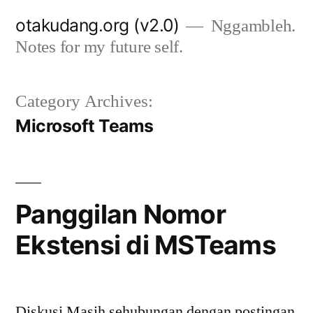
Skip
otakudang.org (v2.0)
Nggambleh.
to
Notes for my future self.
content
Category Archives:
Microsoft Teams
Panggilan Nomor
Ekstensi di MSTeams
Diskusi Masih sehubungan dengan postingan