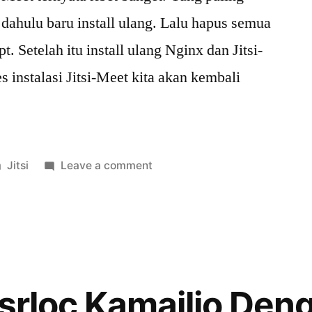
 dahulu baru install ulang. Lalu hapus semua
t. Setelah itu install ulang Nginx dan Jitsi-
s instalasi Jitsi-Meet kita akan kembali
Posted
on
Jitsi
Leave a comment
in
[Tips]
Mengganti
Hostname
Jitsi-
Meet
usrloc Kamailio Den