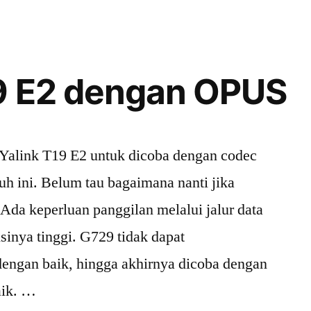
Nambah
repo
OpenSIPS
2.x
19 E2 dengan OPUS
di
Debian
Jessie
n Yalink T19 E2 untuk dicoba dengan codec
uh ini. Belum tau bagaimana nanti jika
Ada keperluan panggilan melalui jalur data
nsinya tinggi. G729 tidak dapat
ngan baik, hingga akhirnya dicoba dengan
aik. …