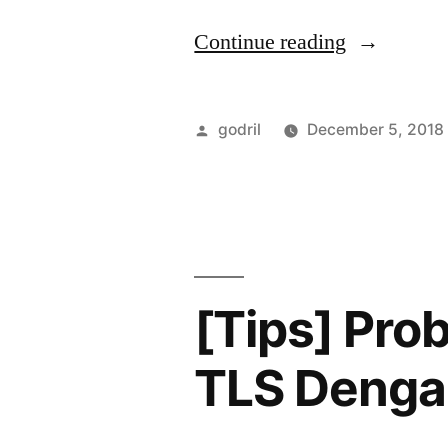
“Yealink
Continue reading
T19
E2
Posted
godril
December 5, 2018
dengan
by
OPUS”
[Tips] Pro
TLS Denga