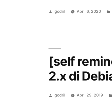
Kamailio
Posted
godril
April 6, 2020
Dengan
by
dmq_usrlo
[self remi
2.x di Debi
Posted
godril
April 29, 2019
by