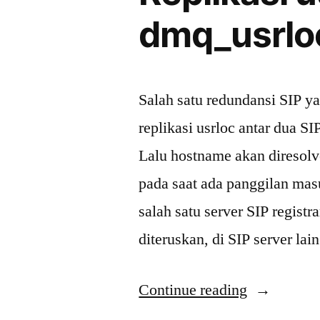
dmq_usrlo
Salah satu redundansi SIP y
replikasi usrloc antar dua SI
Lalu hostname akan diresolve
pada saat ada panggilan mas
salah satu server SIP regist
diteruskan, di SIP server la
“Replikasi
Continue reading
usrloc