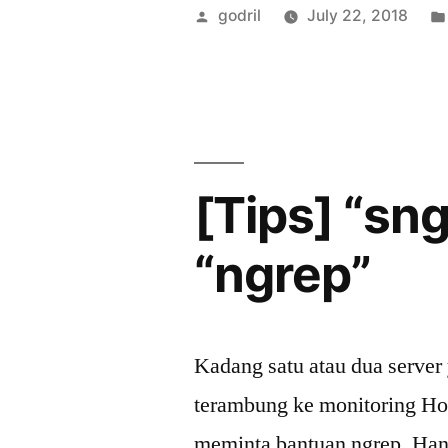
Mengaktif
Posted
godril
July 22, 2018
Kamailio
by
TLS
Dengan
LetsEncryp
[Tips] “sn
“ngrep”
Kadang satu atau dua server 
terambung ke monitoring Hom
meminta bantuan ngrep. Han