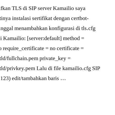
fkan TLS di SIP server Kamailio saya
nya instalasi sertifikat dengan certbot-
tinggal menambahkan konfigurasi di tls.cfg
si Kamailio: [server:default] method =
 require_certificate = no certificate =
.tld/fullchain.pem private_key =
tld/privkey.pem Lalu di file kamailio.cfg SIP
0.123) edit/tambahkan baris …