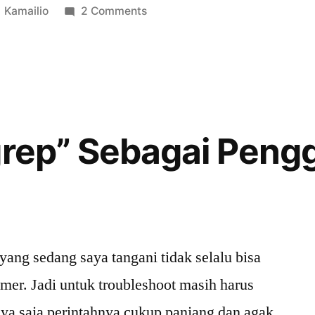
kan
Posted
on
Kamailio
2 Comments
in
[Tips]
Problem
Mengaktifkan
Kamailio
TLS
t”
Dengan
grep” Sebagai Peng
LetsEncrypt
yang sedang saya tangani tidak selalu bisa
er. Jadi untuk troubleshoot masih harus
ya saja perintahnya cukup panjang dan agak