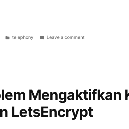
Posted
on
telephony
Leave a comment
in
Yealink
T19
E2
dengan
OPUS
blem Mengaktifkan 
n LetsEncrypt