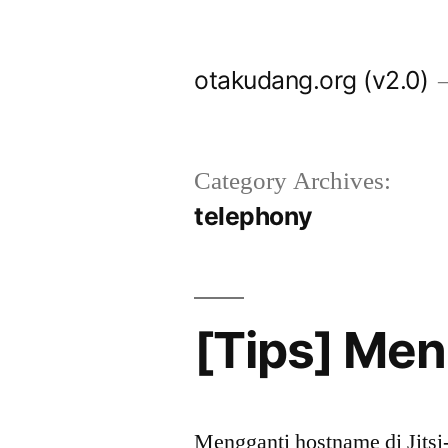
Skip
to
otakudang.org (v2.0)
content
Category Archives:
telephony
[Tips] Men
Mengganti hostname di Jitsi-