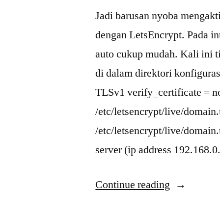
Jadi barusan nyoba mengakti
dengan LetsEncrypt. Pada inti
auto cukup mudah. Kali ini 
di dalam direktori konfigura
TLSv1 verify_certificate = no
/etc/letsencrypt/live/domain
/etc/letsencrypt/live/domain.
server (ip address 192.168.
“[Tips]
Continue reading
Problem