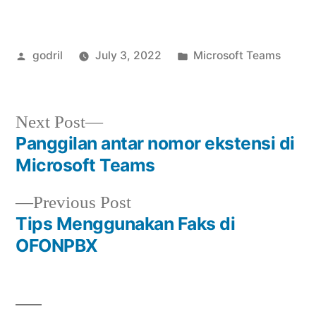
Posted
Posted
godril
July 3, 2022
Microsoft Teams
by
in
Next
Next Post
post:
Panggilan antar nomor ekstensi di
Post
Microsoft Teams
navigation
Previous
Previous Post
post:
Tips Menggunakan Faks di
OFONPBX