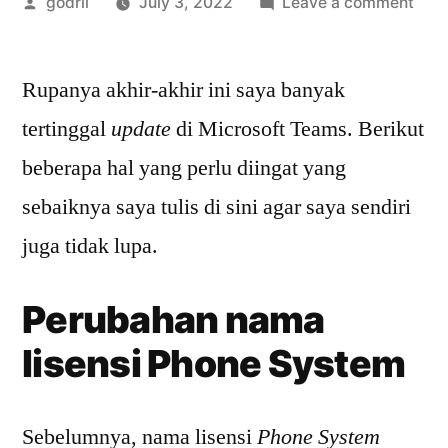
Posted
on
godril
July 3, 2022
Leave a comment
by
Upd
peri
Rupanya akhir-akhir ini saya banyak
Powe
untu
tertinggal
update
di Microsoft Teams. Berikut
meng
beberapa hal yang perlu diingat yang
pen
Micr
sebaiknya saya tulis di sini agar saya sendiri
Tea
juga tidak lupa.
Pho
Sys
Perubahan nama
lisensi Phone System
Sebelumnya, nama lisensi
Phone System