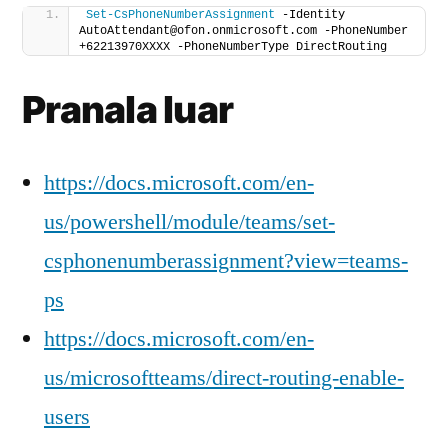
Set-CsPhoneNumberAssignment
 -Identity 
AutoAttendant@ofon.onmicrosoft.com -PhoneNumber 
+62213970XXXX -PhoneNumberType DirectRouting
Pranala luar
https://docs.microsoft.com/en-
us/powershell/module/teams/set-
csphonenumberassignment?view=teams-
ps
https://docs.microsoft.com/en-
us/microsoftteams/direct-routing-enable-
users