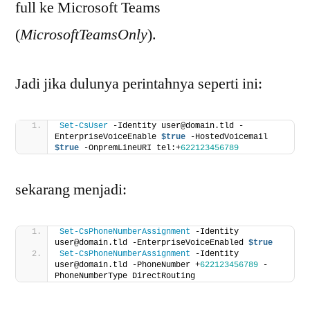
full ke Microsoft Teams
(
MicrosoftTeamsOnly
).
Jadi jika dulunya perintahnya seperti ini:
Set-CsUser
 -Identity user@domain.tld -
EnterpriseVoiceEnable 
$true
 -HostedVoicemail 
$true
 -OnpremLineURI tel:+
622123456789
sekarang menjadi:
Set-CsPhoneNumberAssignment
 -Identity 
user@domain.tld -EnterpriseVoiceEnabled 
$true
Set-CsPhoneNumberAssignment
 -Identity 
user@domain.tld -PhoneNumber +
622123456789
 -
PhoneNumberType DirectRouting