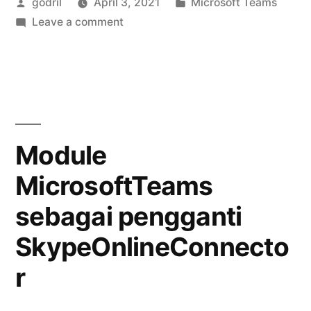
Posted
Posted
godril
April 3, 2021
Microsoft Teams
by
on
in
Leave a comment
Akses
Microsoft
Teams
dari
Powershell
Ubuntu
Module
MicrosoftTeams
sebagai pengganti
SkypeOnlineConnecto
r