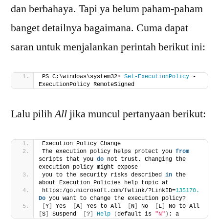
dan berbahaya. Tapi ya belum paham-paham
banget detailnya bagaimana. Cuma dapat
saran untuk menjalankan perintah berikut ini:
PS C:\windows\system32
>
Set-ExecutionPolicy
 -
ExecutionPolicy RemoteSigned
Lalu pilih
All
jika muncul pertanyaan berikut:
Execution Policy Change
The execution policy helps protect you 
from
scripts that you 
do
 not trust. Changing the 
execution policy might expose
you to the security risks described 
in
 the 
about_Execution_Policies help topic at
https:/go.microsoft.com/fwlink/?LinkID=
135170.
Do
 you want to change the execution policy?
[
Y
]
 Yes  
[
A
]
 Yes to All  
[
N
]
 No  
[
L
]
 No to All  
[
S
]
 Suspend  
[
?
]
Help
(
default is 
"N"
)
: a