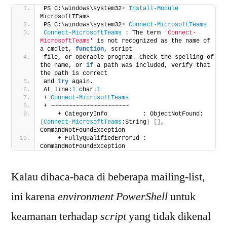
PS C:\windows\system32
>
Install-Module
MicrosoftTEams
PS C:\windows\system32
>
Connect-MicrosoftTeams
Connect-MicrosoftTeams
 : The term 
'Connect-
MicrosoftTeams'
 is not recognized as the name of 
a cmdlet, 
function
, script
file, or operable program. Check the spelling of 
the name, or 
if
 a path was included, verify that 
the path is correct
and 
try
 again.
At line:
1
 char:
1
+ 
Connect-MicrosoftTeams
+ ~~~~~~~~~~~~~~~~~~~~~~
    + CategoryInfo          : ObjectNotFound: 
(
Connect-MicrosoftTeams
:String
)
[]
, 
CommandNotFoundException
    + FullyQualifiedErrorId : 
CommandNotFoundException
Kalau dibaca-baca di beberapa mailing-list,
ini karena
environment PowerShell
untuk
keamanan terhadap
script
yang tidak dikenal