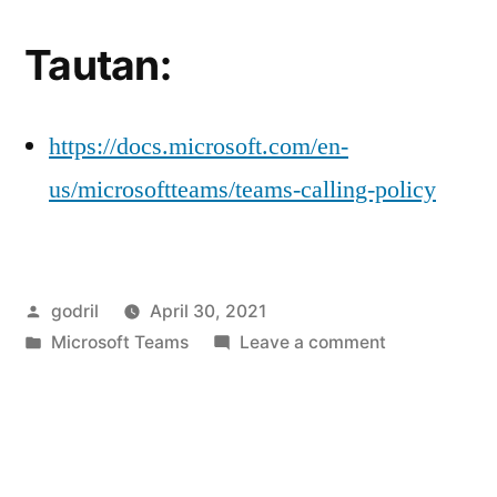
Tautan:
https://docs.microsoft.com/en-
us/microsoftteams/teams-calling-policy
Posted
godril
April 30, 2021
by
Posted
on
Microsoft Teams
Leave a comment
in
Calling
Policy
Busy
on
Busy