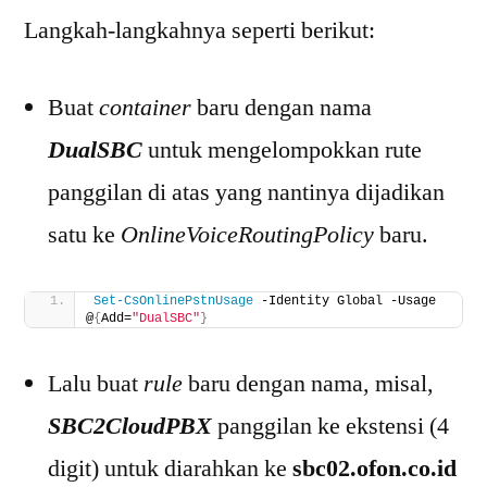
Langkah-langkahnya seperti berikut:
Buat
container
baru dengan nama
DualSBC
untuk mengelompokkan rute
panggilan di atas yang nantinya dijadikan
satu ke
OnlineVoiceRoutingPolicy
baru.
Set-CsOnlinePstnUsage
 -Identity Global -Usage 
@
{
Add=
"DualSBC"
}
Lalu buat
rule
baru dengan nama, misal,
SBC2CloudPBX
panggilan ke ekstensi (4
digit) untuk diarahkan ke
sbc02.ofon.co.id