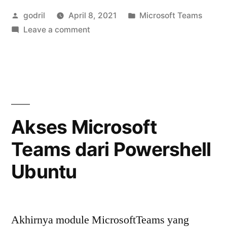
Posted
Posted
godril
April 8, 2021
Microsoft Teams
by
on
in
Leave a comment
[tips]
Problem
Perintah
Connect-
MicrosoftTeams
Tidak
Akses Microsoft
Dikenali
Teams dari Powershell
Ubuntu
Akhirnya module MicrosoftTeams yang