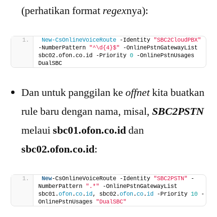
(perhatikan format
regex
nya):
New-CsOnlineVoiceRoute
 -Identity 
"SBC2CloudPBX"
-NumberPattern 
"^\d{4}$"
 -OnlinePstnGatewayList 
sbc02.ofon.co.id -Priority 
0
 -OnlinePstnUsages 
DualSBC
Dan untuk panggilan ke
offnet
kita buatkan
rule baru dengan nama, misal,
SBC2PSTN
melaui
sbc01.ofon.co.id
dan
sbc02.ofon.co.id
:
New
-CsOnlineVoiceRoute -Identity 
"SBC2PSTN"
 -
NumberPattern 
".*"
 -OnlinePstnGatewayList 
sbc01.
ofon
.
co
.
id
, sbc02.
ofon
.
co
.
id
 -Priority 
10
 -
OnlinePstnUsages 
"DualSBC"