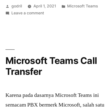
Posted
Posted
godril
April 1, 2021
Microsoft Teams
by
on
in
Leave a comment
Module
MicrosoftTeams
sebagai
pengganti
SkypeOnlineConnector
Microsoft Teams Call
Transfer
Karena pada dasarnya Microsoft Teams ini
semacam PBX bermerk Microsoft, salah satu