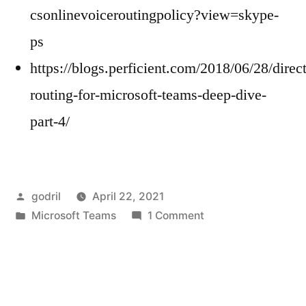
csonlinevoiceroutingpolicy?view=skype-
ps
https://blogs.perficient.com/2018/06/28/direct
routing-for-microsoft-teams-deep-dive-
part-4/
Posted
godril
April 22, 2021
by
Posted
on
Microsoft Teams
1 Comment
in
Routing
Dua
SBC
untuk