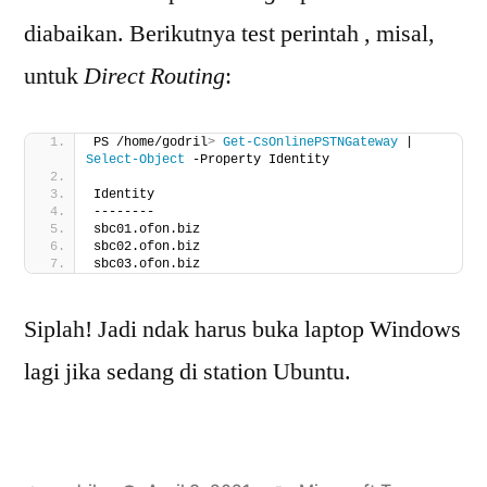
diabaikan. Berikutnya test perintah , misal,
untuk
Direct Routing
:
PS /home/godril
>
Get-CsOnlinePSTNGateway
 | 
Select-Object
 -Property Identity
Identity
--------
sbc01.ofon.biz
sbc02.ofon.biz
sbc03.ofon.biz
Siplah! Jadi ndak harus buka laptop Windows
lagi jika sedang di station Ubuntu.