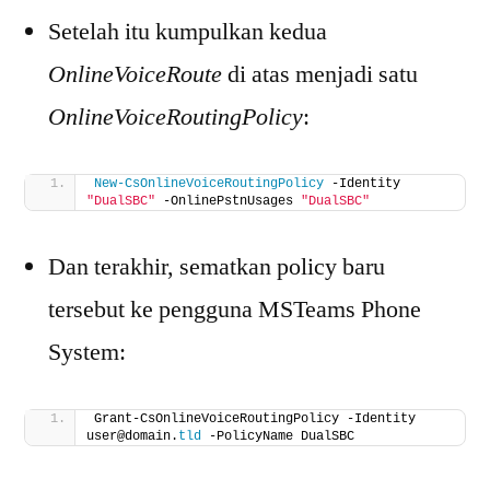
Setelah itu kumpulkan kedua
OnlineVoiceRoute
di atas menjadi satu
OnlineVoiceRoutingPolicy
:
New-CsOnlineVoiceRoutingPolicy
 -Identity 
"DualSBC"
 -OnlinePstnUsages 
"DualSBC"
Dan terakhir, sematkan policy baru
tersebut ke pengguna MSTeams Phone
System:
Grant-CsOnlineVoiceRoutingPolicy -Identity 
user@domain.
tld
 -PolicyName DualSBC