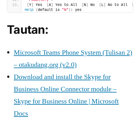
'PSGallery'
?
[
Y
]
 Yes  
[
A
]
 Yes to All  
[
N
]
 No  
[
L
]
 No to All  
[
S
]
Help
(
default is 
"N"
)
: yes
Tautan:
Microsoft Teams Phone System (Tulisan 2)
– otakudang.org (v2.0)
Download and install the Skype for
Business Online Connector module –
Skype for Business Online | Microsoft
Docs