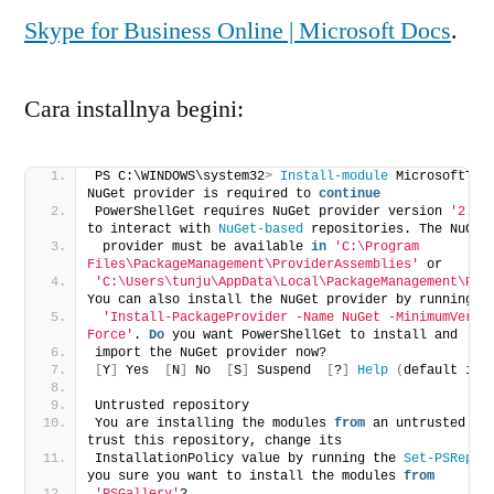
Skype for Business Online | Microsoft Docs
.
Cara installnya begini:
PS C:\WINDOWS\system32
>
Install-module
 MicrosoftTeams                                                                                                                                                                         
NuGet provider is required to 
continue
PowerShellGet requires NuGet provider version 
'2.8.
to interact with 
NuGet-based
 repositories. The NuGet
 provider must be available 
in
'C:\Program 
Files\PackageManagement\ProviderAssemblies'
 or
'C:\Users\tunju\AppData\Local\PackageManagement\Pro
You can also install the NuGet provider by running
'Install-PackageProvider -Name NuGet -MinimumVersi
Force'
. 
Do
 you want PowerShellGet to install and
import the NuGet provider now?
[
Y
]
 Yes  
[
N
]
 No  
[
S
]
 Suspend  
[
?
]
Help
(
default is 
Untrusted repository
You are installing the modules 
from
 an untrusted re
trust this repository, change its
InstallationPolicy value by running the 
Set-PSRepos
you sure you want to install the modules 
from